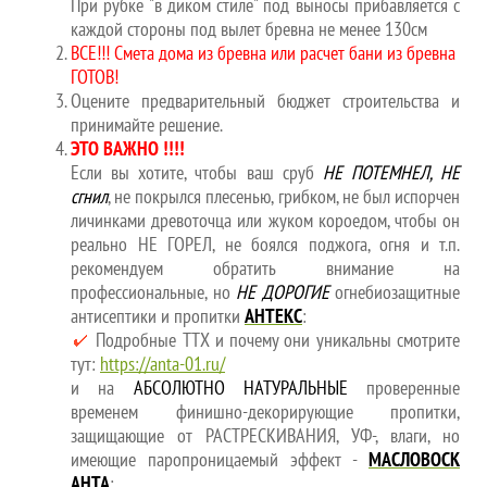
При рубке "в диком стиле" под выносы прибавляется с
каждой стороны под вылет бревна не менее 130см
ВСЕ
!!! Смета дома из бревна или расчет бани из бревна
ГОТОВ!
Оцените предварительный бюджет строительства и
принимайте решение.
ЭТО ВАЖНО !!!!
Если вы хотите, чтобы ваш сруб
НЕ ПОТЕМНЕЛ, НЕ
сгнил
, не покрылся плесенью, грибком, не был испорчен
личинками древоточца или жуком короедом, чтобы он
реально НЕ ГОРЕЛ, не боялся поджога, огня и т.п.
рекомендуем обратить внимание на
профессиональные, но
НЕ ДОРОГИЕ
огнебиозащитные
антисептики и пропитки
АНТЕКС
:
Подробные ТТХ и почему они уникальны смотрите
тут:
https://anta-01.ru/
и на
АБСОЛЮТНО НАТУРАЛЬНЫЕ
проверенные
временем финишно-декорирующие пропитки,
защищающие от РАСТРЕСКИВАНИЯ, УФ-, влаги, но
имеющие паропроницаемый эффект -
МАСЛОВОСК
АНТА
: