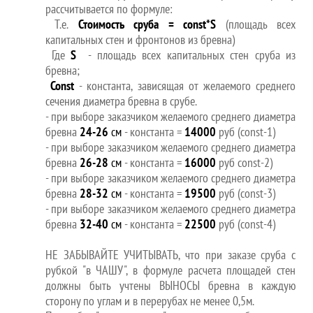
рассчитывается по формуле:
Т.е.
Стоимость сруба =
const
*
S
(площадь всех
капитальных стен и фронтонов из бревна)
Где
S
- площадь всех капитальных стен сруба из
бревна;
Const
- константа, зависящая от желаемого среднего
сечения диаметра бревна в срубе.
- при выборе заказчиком желаемого среднего диаметра
бревна
24-26
см
- константа =
14000
руб (const-1)
- при выборе заказчиком желаемого среднего диаметра
бревна
26-28
см
- константа =
16000
руб const-2)
- при выборе заказчиком желаемого среднего диаметра
бревна
28-32
см
- константа =
19500
руб (const-3)
- при выборе заказчиком желаемого среднего диаметра
бревна
32-40
см
- константа =
22500
руб (const-4)
НЕ ЗАБЫВАЙТЕ УЧИТЫВАТЬ, что при заказе сруба с
рубкой "в ЧАШУ", в формуле расчета площадей стен
должны быть учтены ВЫНОСЫ бревна в каждую
сторону по углам и в перерубах не менее 0,5м.