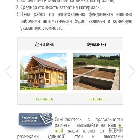
Количество и объем необходимых материалов,
Средняя стоимость затрат на материалы,
Цена работ по изготовлению фундамента нашими
рабочими автоматически будет включен в конечную
указанную стоимость.
СА
Дом и баня
Фундамент
рассчитать
рассчитать
Сомневаетесь в правильности
расчета - высылайте на наш
e-
mail
ваши планы со ВСЕМИ
размерами (длиной) стен и высотами