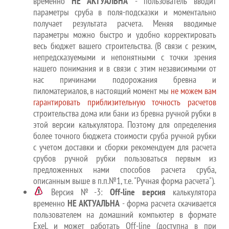
временно
НЕ АКТУАЛЬНА
- пользователь вводит
параметры сруба в поля-подсказки и моментально
получает результата расчета. Меняя вводимые
параметры можно быстро и удобно корректировать
весь бюджет вашего строительства. (В связи с резким,
непредсказуемыми и непонятными с точки зрения
нашего понимания и в связи с этим независимыми от
нас причинами подорожания бревна и
пиломатериалов, в настоящий момент мы
не можем вам
гарантировать приблизительную точность расчетов
строительства дома или бани из бревна ручной рубки в
этой версии калькулятора. Поэтому для определения
более точного бюджета стоимости сруба ручной рубки
с учетом доставки и сборки рекомендуем для расчета
срубов ручной рубки пользоваться первым из
предложенных нами способов расчета сруба,
описанным выше в п.п.№1, т.е. "Ручная форма расчета").
Версия №-3:
Off-line версия
калькулятора
временно
НЕ АКТУАЛЬНА
- форма расчета скачивается
пользователем на домашний компьютер в формате
ExeL и может работать Off-line (доступна в при