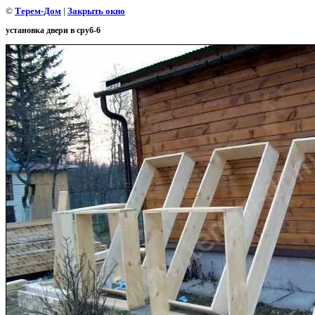
©
Терем-Дом
|
Закрыть окно
установка двери в сруб-6