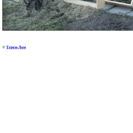
©
Терем-Дом