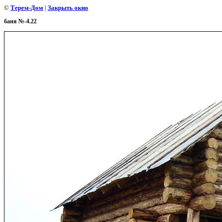
©
Терем-Дом
|
Закрыть окно
баня №-4.22