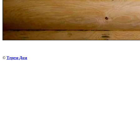
©
Терем-Дом