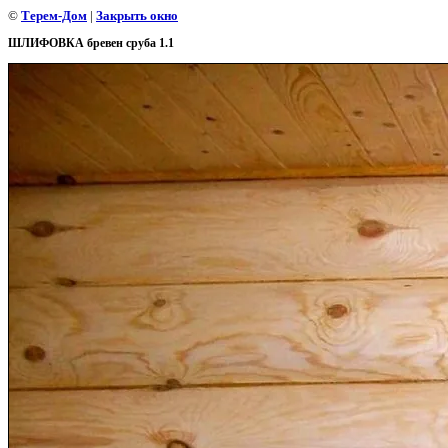
©
Терем-Дом
|
Закрыть окно
ШЛИФОВКА бревен сруба 1.1