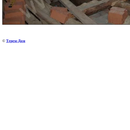
©
Терем-Дом