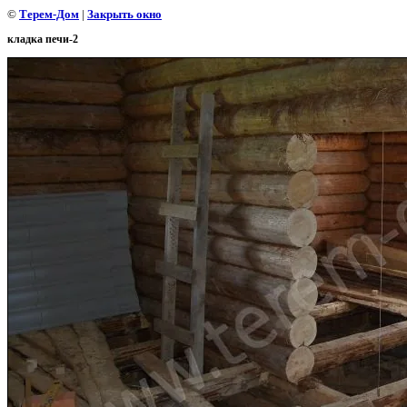
©
Терем-Дом
|
Закрыть окно
кладка печи-2