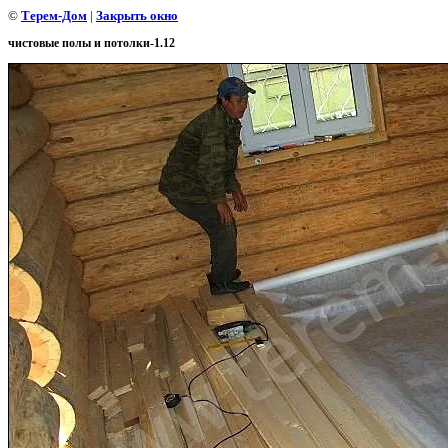
©
Терем-Дом
|
Закрыть окно
чистовые полы и потолки-1.12